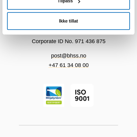
Tilpass
Center
Ikke tillat
Sentervegen 4
2953 Beitostølen
Corporate ID No. 971 436 875
post@bhss.no
+47 61 34 08 00