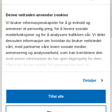
Health Central Norway
Denne nettsiden anvender cookies
Vi bruker informasjonskapsler for å gi innhold og
Health North
annonser et personlig preg, for å levere sosiale
mediefunksjoner og for å analysere trafikken vår. Vi deler
dessuten informasjon om hvordan du bruker nettstedet
vårt, med partnerne våre innen sosiale medier,
annonsering og analysearbeid, som kan kombinere den
med annen informasjon du har gjort tilgjengelig for dem,
eller som de har samlet inn gjennom din bruk av
tjenestene deres.
Detaljer
Tillat alle
Beitostølen Health Sports