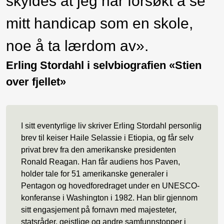
skyldes at jeg har forsøkt å se
mitt handicap som en skole,
noe å ta lærdom av».
Erling Stordahl i selvbiografien «Stien
over fjellet»
I sitt eventyrlige liv skriver Erling Stordahl personlig
brev til keiser Haile Selassie i Etiopia, og får selv
privat brev fra den amerikanske presidenten
Ronald Reagan. Han får audiens hos Paven,
holder tale for 51 amerikanske generaler i
Pentagon og hovedforedraget under en UNESCO-
konferanse i Washington i 1982. Han blir gjennom
sitt engasjement på fornavn med majesteter,
statsråder, geistlige og andre samfunnstopper i