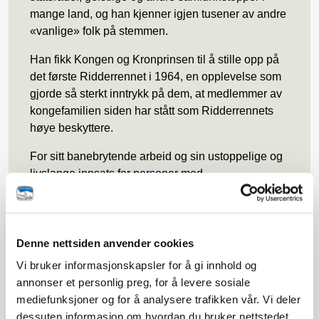
mange land, og han kjenner igjen tusener av andre
«vanlige» folk på stemmen.
Han fikk Kongen og Kronprinsen til å stille opp på
det første Ridderrennet i 1964, en opplevelse som
gjorde så sterkt inntrykk på dem, at medlemmer av
kongefamilien siden har stått som Ridderrennets
høye beskyttere.
For sitt banebrytende arbeid og sin ustoppelige og
livslange innsats for personer med
funksjonsnedsettelse, mottok han en rekke
utmerkelser. Blant annet ble han i 1994 utnevnt til
kommandør av St. Olavs Orden.
Denne nettsiden anvender cookies
Erling Stordahl døde 31. oktober 1994. Han ble
Vi bruker informasjonskapsler for å gi innhold og
æret med statsbegravelse. Erling fikk eget gravsted
annonser et personlig preg, for å levere sosiale
hjemme på farsgården Storedal i Skjeberg.
mediefunksjoner og for å analysere trafikken vår. Vi deler
Innskriften på gravsteinen avsluttes med hans egne
dessuten informasjon om hvordan du bruker nettstedet