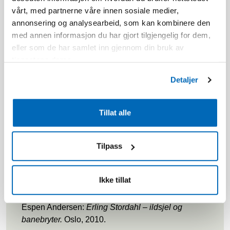
ord:
vårt, med partnerne våre innen sosiale medier,
«Jeg tror på noe stort, det at vi alle er svake og
annonsering og analysearbeid, som kan kombinere den
derfor trenger hverandre, i dette blir lyset til».
med annen informasjon du har gjort tilgjengelig for dem,
eller som de har samlet inn gjennom din bruk av
Det er med ydmykhet og stor inspirasjon
tjenestene deres.
Beitostølen Helsesportsenter fører arven fra Erling
Detaljer
Stordahl videre, i takt med samfunnets behov for
aktiv rehabilitering.
Tillat alle
Mer om Erling Stordahl finner du i bøkene:
Tilpass
Erling Stordahl:
Stien over fjellet.
Oslo, 1957
Otto Johansen:
Ridderspranget – Erling Stordahl
Ikke tillat
og hans verden.
Oslo, 1972
Espen Andersen:
Erling Stordahl – ildsjel og
banebryter.
Oslo, 2010.