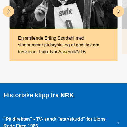
En smilende Erling Stordahl med
startnummer på brystet og et godt tak om
treskiene. Foto: Ivar Aaserud/NTB
Historiske klipp fra NRK
"På direkten" - TV- sendt "startskudd" for Lions
Røde Fjær, 1966