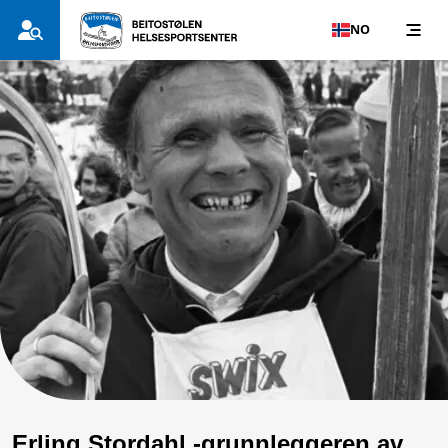
NO
Erling Stordahl -grunnleggeren av