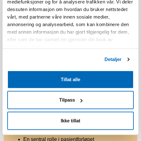
mediefunksjoner og for å analysere trafikken vår. Vi deler
Du er serviceinnstilt og møter pasienter og
dessuten informasjon om hvordan du bruker nettstedet
kollegaer på en profesjonell og
vårt, med partnerne våre innen sosiale medier,
imøtekommende måte
annonsering og analysearbeid, som kan kombinere den
Du har god forståelse for pasientforløp og
med annen informasjon du har gjort tilgjengelig for dem,
samhandling i tverrfaglige team
eller som de har samlet inn gjennom din bruk av
Du er fleksibel og bidrar positivt til et godt
tjenestene deres.
arbeidsmiljø
Personlig egnethet ansees som svært viktig og
Detaljer
vil bli vektlagt
Tillat alle
Tilpass
Vi tilbyr
Et inkluderende arbeidsmiljø med høy faglig
Ikke tillat
kompetanse
Interessante og utfordrende arbeidsoppgaver
En sentral rolle i pasientforløpet