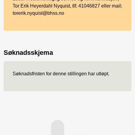
Tor Erik Heyerdahl Nyquist, tlf; 41046827 eller mail;
torerik.nyquist@bhss.no
Søknadsskjema
Søknadsfristen for denne stillingen har utløpt.