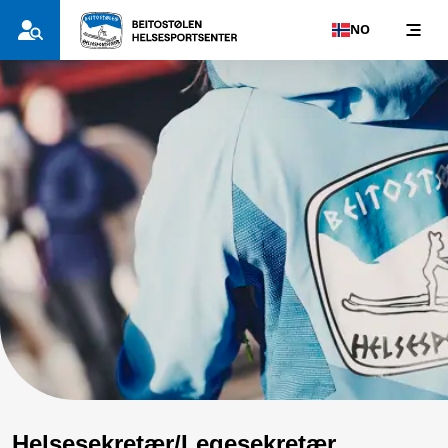
NO
Helsesekretær/Legesekretær